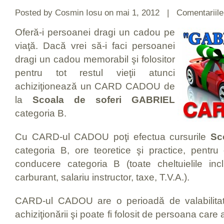
Posted by
Cosmin Iosu
on mai 1, 2012 |
Comentariile
Oferă-i persoanei dragi un cadou pe
viaţă. Dacă vrei să-i faci persoanei
dragi un cadou memorabil şi folositor
pentru tot restul vieţii atunci
achiziţionează un CARD CADOU de
la
Scoala de soferi GABRIEL
categoria B.
Cu CARD-ul CADOU poţi efectua cursurile
Sc
categoria B, ore teoretice şi practice, pentru
conducere categoria B (toate cheltuielile inc
carburant, salariu instructor, taxe, T.V.A.).
CARD-ul CADOU are o perioadă de valabilita
achiziţionării şi poate fi folosit de persoana ca