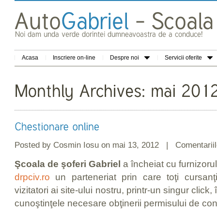
Acasa
Inscriere on-line
Despre noi
Servicii oferite
Posted by
Cosmin Iosu
on mai 13, 2012 |
Comentariil
Şcoala de şoferi Gabriel
a încheiat cu furnizor
drpciv.ro
un parteneriat prin care toţi cursanţii 
vizitatori ai site-ului nostru, printr-un singur click,
cunoştinţele necesare obţinerii permisului de co